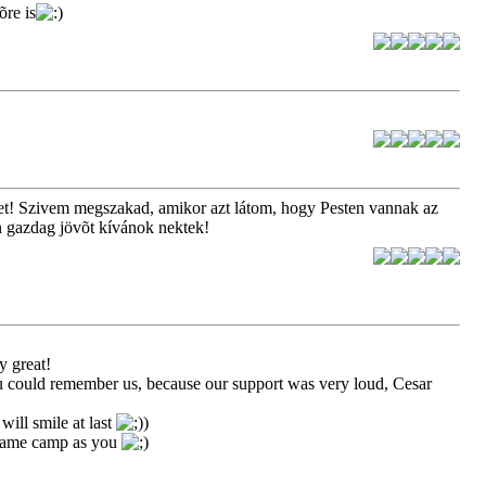
õre is
let! Szivem megszakad, amikor azt látom, hogy Pesten vannak az
n gazdag jövõt kívánok nektek!
ly great!
ou could remember us, because our support was very loud, Cesar
will smile at last
)
 same camp as you