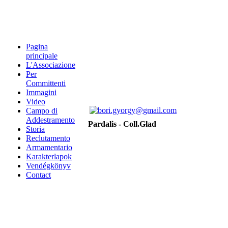
Pagina
principale
L'Associazione
Per
Committenti
Immagini
Video
Campo di
Addestramento
Pardalis - Coll.Glad
Storia
Reclutamento
Armamentario
Karakterlapok
Vendégkönyv
Contact