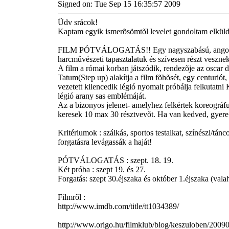
Signed on: Tue Sep 15 16:35:57 2009
Üdv srácok!
Kaptam egyik ismerõsömtõl levelet gondoltam elküld
FILM PÓTVÁLOGATÁS!! Egy nagyszabású, angol film
harcmûvészeti tapasztalatuk és szívesen részt vesz
A film a római korban játszódik, rendezõje az oscar
Tatum(Step up) alakítja a film fõhõsét, egy centuriót,
vezetett kilencedik légió nyomait próbálja felkutatni 
légió arany sas emblémáját.
Az a bizonyos jelenet- amelyhez felkértek koreográfus
keresek 10 max 30 résztvevõt. Ha van kedved, gyere e
Kritériumok : szálkás, sportos testalkat, színészi/tán
forgatásra levágassák a haját!
PÓTVÁLOGATÁS : szept. 18. 19.
Két próba : szept 19. és 27.
Forgatás: szept 30.éjszaka és október 1.éjszaka (va
Filmrõl :
http://www.imdb.com/title/tt1034389/
http://www.origo.hu/filmklub/blog/keszuloben/20090