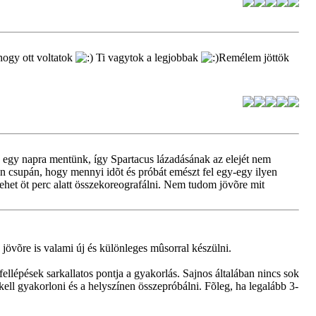
ogy ott voltatok
Ti vagytok a legjobbak
Remélem jöttök
k egy napra mentünk, így Spartacus lázadásának az elejét nem
van csupán, hogy mennyi idõt és próbát emészt fel egy-egy ilyen
ehet öt perc alatt összekoreografálni. Nem tudom jövõre mit
k jövõre is valami új és különleges mûsorral készülni.
ellépések sarkallatos pontja a gyakorlás. Sajnos általában nincs sok
ll gyakorloni és a helyszínen összepróbálni. Fõleg, ha legalább 3-