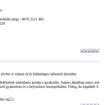
7/
e próbáld meg) : 0670 2211 482
 228
k jövõre is valami új és különleges mûsorral készülni.
ellépések sarkallatos pontja a gyakorlás. Sajnos általában nincs sok
ll gyakorloni és a helyszínen összepróbálni. Fõleg, ha legalább 3-
õre is