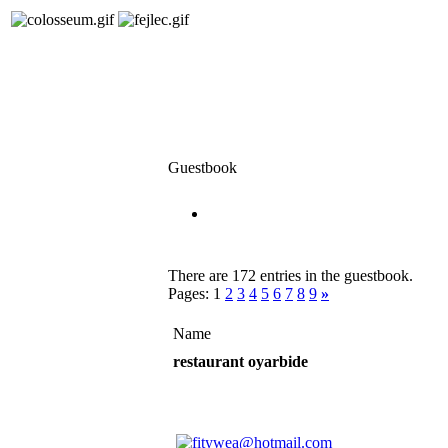
Guestbook
There are 172 entries in the guestbook.
Pages: 1
2
3
4
5
6
7
8
9
»
Name
restaurant oyarbide