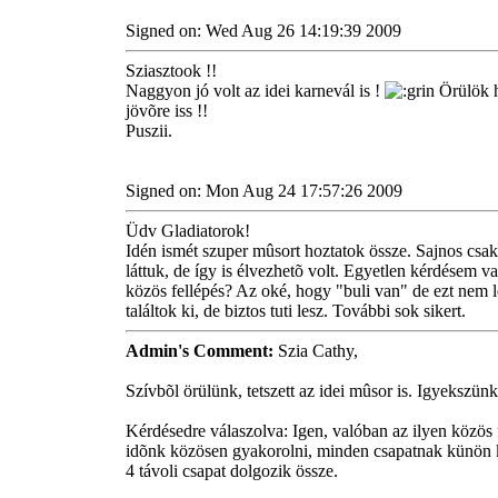
Signed on: Wed Aug 26 14:19:39 2009
Sziasztook !!
Naggyon jó volt az idei karnevál is !
Örülök h
jövõre iss !!
Puszii.
Signed on: Mon Aug 24 17:57:26 2009
Üdv Gladiatorok!
Idén ismét szuper mûsort hoztatok össze. Sajnos csa
láttuk, de így is élvezhetõ volt. Egyetlen kérdésem 
közös fellépés? Az oké, hogy "buli van" de ezt nem l
találtok ki, de biztos tuti lesz. További sok sikert.
Admin's Comment:
Szia Cathy,
Szívbõl örülünk, tetszett az idei mûsor is. Igyekszün
Kérdésedre válaszolva: Igen, valóban az ilyen közös f
idõnk közösen gyakorolni, minden csapatnak künön ke
4 távoli csapat dolgozik össze.