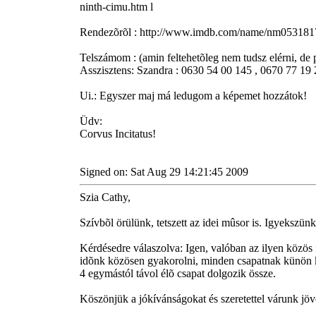
ninth-cimu.htm l
Rendezõrõl : http://www.imdb.com/name/nm053181
Telszámom : (amin feltehetõleg nem tudsz elérni, d
Asszisztens: Szandra : 0630 54 00 145 , 0670 77 19
Ui.: Egyszer maj má ledugom a képemet hozzátok!
Üdv:
Corvus Incitatus!
Signed on: Sat Aug 29 14:21:45 2009
Szia Cathy,
Szívbõl örülünk, tetszett az idei mûsor is. Igyekszün
Kérdésedre válaszolva: Igen, valóban az ilyen közös f
idõnk közösen gyakorolni, minden csapatnak künön ke
4 egymástól távol élõ csapat dolgozik össze.
Köszönjük a jókívánságokat és szeretettel várunk jöv