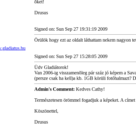
õket!
Drusus
Signed on: Sun Sep 27 19:31:19 2009
Örülök hogy ezt az oldalt láthattam nekem nagyon tet
Signed on: Sun Sep 27 15:28:05 2009
Üdv Gladiátorok!
Van 2006-ig visszamenõleg pár száz jó képem a Sava
(persze csak ha kell)a kb. 1GB körüli fotóhalmazt? D
Admin's Comment:
Kedves Cathy!
Természetesen örömmel fogadjuk a képeket. A címet
Köszönettel,
Drusus