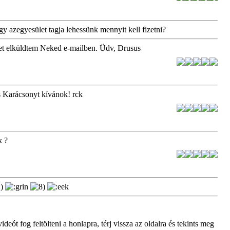
gy azegyesület tagja lehessünk mennyit kell fizetni?
t elküldtem Neked e-mailben. Üdv, Drusus
 Karácsonyt kívánok! rck
k ?
ót fog feltölteni a honlapra, térj vissza az oldalra és tekints meg