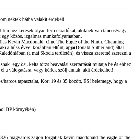
öm nektek hátha valakit érdekel!
hez keresek olyan férfi elõadókat, akiknek van táncos/vagy
nek egy közös, izgalmas munkafolyamatban.
 díjas Kevin Macdonald, címe The Eagle of the Ninth. Channing
 aki a húsz évvel korábban eltûnt, apja(Donald Sutherland) által
Kaledóniában (a mai Skócia területén), és vissza szeretné szerezni a
nak- egy õsi, kelta törzs beavatási szertartását mutatja be és ehhez
l a válogatásra, vagy kérlek szólj annak, akit érdekelhet!
cos/harcos tapasztalat, Kor: 19 és 35 között, ÉS! belemegy, hogy a
lahol BP környékén)
826-magyarors zagon-forgatjak-kevin-macdonald-the-eagle-of-the-