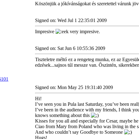
Köszönjük a jókívánságokat és szeretettel várunk jöv
Signed on: Wed Jul 1 22:35:01 2009
Impresive
very impresive.
Signed on: Sat Jun 6 10:55:36 2009
Tiszteletre méltó ez a rengeteg munka, ez az Egyesü
edzések...sajnos túl messze van. Õszintén, sikerekbe
Signed on: Mon May 25 19:31:40 2009
Hi!
I’ve seen you in Pula last Saturday, you’ve been real
I’ve been in the audience with my friends, I think y
knows something about this
Kisses for you all and especially for Cesar, maybe he 
Ciao from Mary from Poland who was living in the
And who couldn’t say Goodbye to Someone
Hugs!