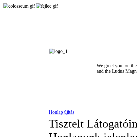
We greet you on th
and the Ludus Magnu
Honlap újítás
Tisztelt Látogatói