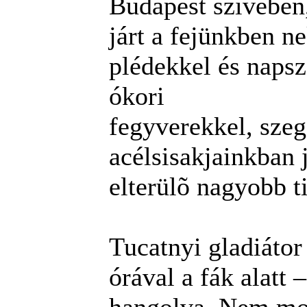
Budapest szívében
járt a fejünkben n
plédekkel és naps
ókori
fegyverekkel, szeg
acélsisakjainkban
elterülõ nag
yobb t
Tucatnyi gladiátor
órával a fák alatt 