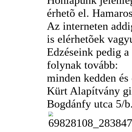
Honlapunk jelenleg
érhetõ el. Hamaros
Az interneten add
is elérhetõek vagy
Edzéseink pedig a
folynak tovább:
minden kedden és 
Kürt Alapítvány g
Bogdánfy utca 5/b.