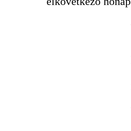
elkövetkezõ hóna