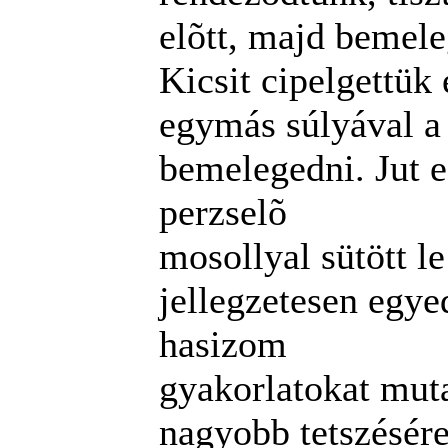
elõtt, majd bemeleg
Kicsit cipelgettük
egymás súlyával a
bemelegedni. Jut e
perzselõ
mosollyal sütött l
jellegzetesen egy
hasizom
gyakorlatokat mut
nagyobb tetszésére