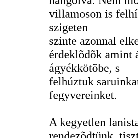
hangolva. Nem mo
villamoson is felh
szigeten
szinte azonnal elk
érdeklõdõk amint á
ágyékkötõbe, s
felhúztuk saruinka
fegyvereinket.
A kegyetlen lanist
rendezõdtünk, tis