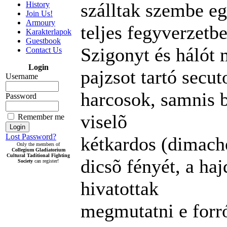
szálltak szembe e
History
Join Us!
Armoury
teljes fegyverzetbe
Karakterlapok
Guestbook
Szigonyt és hálót 
Contact Us
Login
pajzsot tartó secut
Username
harcosok, samnis b
Password
viselõ
Remember me
Lost Password?
kétkardos (dimach
Only the members of
Collegium Gladiatorium
Cultural Taditional Fighting
dicsõ fényét, a ha
Society
can register!
hivatottak
megmutatni e forr