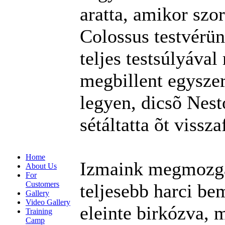
aratta, amikor szo
Colossus testvérün
teljes testsúlyáva
megbillent egyszer
legyen, dicsõ Nest
sétáltatta õt vissz
Home
Izmaink megmozgat
About Us
For
Customers
teljesebb harci be
Gallery
Video Gallery
eleinte birkózva, 
Training
Camp